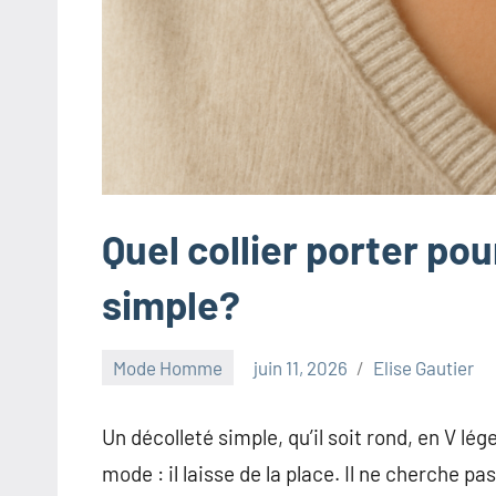
innovants,
à
l'entrepreneuriat,
au
marketing
ciblé,
au
recyclage
Quel collier porter po
dans
l'industrie
simple?
et
aux
Mode Homme
juin 11, 2026
Elise Gautier
événements
clés.
Un décolleté simple, qu’il soit rond, en V l
Rejoignez-
nous
mode : il laisse de la place. Il ne cherche pa