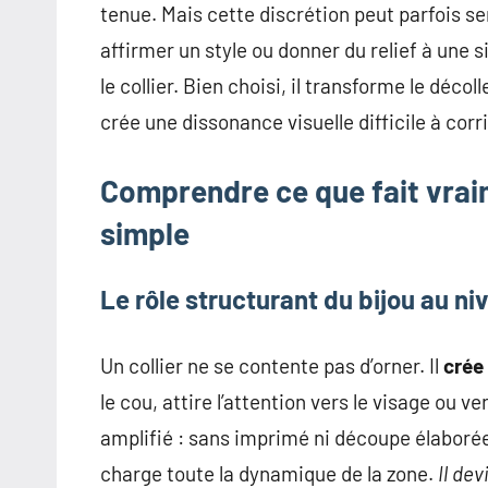
pour
tenue. Mais cette discrétion peut parfois 
des
affirmer un style ou donner du relief à une s
insights
le collier. Bien choisi, il transforme le décoll
précieux
crée une dissonance visuelle difficile à corr
sur
la
Comprendre ce que fait vraim
mode
non
simple
féminine
et
Le rôle structurant du bijou au ni
plus
encore.
Un collier ne se contente pas d’orner. Il
crée 
le cou, attire l’attention vers le visage ou ve
amplifié : sans imprimé ni découpe élaborée p
charge toute la dynamique de la zone.
Il de