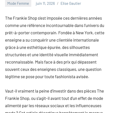
au
Mode Femme
juin 11, 2026
Elise Gautier
marketing
ciblé,
The Frankie Shop s’est imposée ces dernières années
au
comme une référence incontournable dans l’univers du
recyclage
dans
prêt-à-porter contemporain. Fondée à New York, cette
l'industrie
enseigne a su conquérir une clientèle internationale
et
grâce à une esthétique épurée, des silhouettes
aux
structurées et une identité visuelle immédiatement
événements
clés.
reconnaissable. Mais face à des prix qui dépassent
Rejoignez-
souvent ceux des enseignes classiques, une question
nous
légitime se pose pour toute fashionista avisée.
pour
des
Vaut-il vraiment la peine d’investir dans des pièces The
insights
précieux
Frankie Shop, ou s’agit-il avant tout d’un effet de mode
sur
alimenté par les réseaux sociaux et les influenceuses
la
mode ? Cet article décortique honnêtement la marque