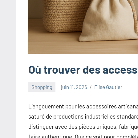
innovants,
à
l'entrepreneuriat,
au
marketing
ciblé,
au
recyclage
Où trouver des access
dans
l'industrie
et
Shopping
juin 11, 2026
Elise Gautier
aux
événements
L’engouement pour les accessoires artisanau
clés.
saturé de productions industrielles standar
Rejoignez-
distinguer avec des pièces uniques, fabriqué
nous
faire authentique. Que ce soit pour complé