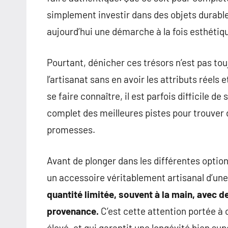
pour
simplement investir dans des objets durable
des
insights
aujourd’hui une démarche à la fois esthétiqu
précieux
sur
Pourtant, dénicher ces trésors n’est pas tou
la
l’artisanat sans en avoir les attributs réels
mode
se faire connaître, il est parfois difficile de
non
complet des meilleures pistes pour trouver 
féminine
promesses.
et
plus
encore.
Avant de plonger dans les différentes option
un accessoire véritablement artisanal d’une
quantité limitée, souvent à la main, avec d
provenance.
C’est cette attention portée à c
élevé, et qui garantit une longévité bien sup