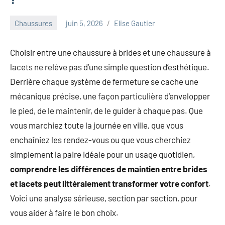
au
marketing
Chaussures
juin 5, 2026
Elise Gautier
ciblé,
au
recyclage
Choisir entre une chaussure à brides et une chaussure à
dans
lacets ne relève pas d’une simple question d’esthétique.
l'industrie
Derrière chaque système de fermeture se cache une
et
mécanique précise, une façon particulière d’envelopper
aux
le pied, de le maintenir, de le guider à chaque pas. Que
événements
clés.
vous marchiez toute la journée en ville, que vous
Rejoignez-
enchaîniez les rendez-vous ou que vous cherchiez
nous
simplement la paire idéale pour un usage quotidien,
pour
comprendre les différences de maintien entre brides
des
insights
et lacets peut littéralement transformer votre confort
.
précieux
Voici une analyse sérieuse, section par section, pour
sur
vous aider à faire le bon choix.
la