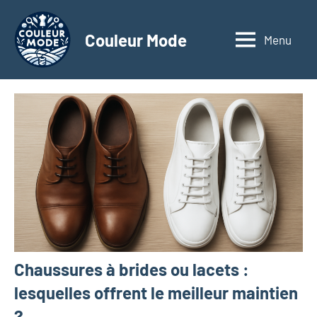
Aller
au
Couleur Mode
Menu
Explorez
contenu
le
monde
des
textiles
d'affaires
à
travers
nos
articles
dédiés
aux
matériaux
Chaussures à brides ou lacets :
innovants,
à
lesquelles offrent le meilleur maintien
l'entrepreneuriat,
?