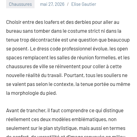
au
Chaussures
mai 27, 2026
Elise Gautier
marketing
ciblé,
Choisir entre des loafers et des derbies pour aller au
au
bureau sans tomber dans le costume strict ni dans la
recyclage
dans
tenue trop décontractée est une question que beaucoup
l'industrie
se posent. Le dress code professionnel évolue, les open
et
spaces remplacent les salles de réunion formelles, et les
aux
chaussures de ville se réinventent pour coller à cette
événements
clés.
nouvelle réalité du travail. Pourtant, tous les souliers ne
Rejoignez-
se valent pas selon le contexte, la tenue portée ou même
nous
la morphologie du pied.
pour
des
Avant de trancher, il faut comprendre ce qui distingue
insights
précieux
réellement ces deux modèles emblématiques, non
sur
seulement sur le plan stylistique, mais aussi en termes
la
de confort, de versatilité et d’image renvoyée en milieu