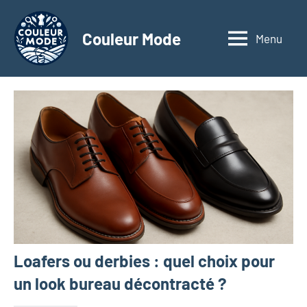
Aller
au
Couleur Mode
Menu
Explorez
contenu
le
monde
des
textiles
d'affaires
à
travers
nos
articles
dédiés
aux
matériaux
Loafers ou derbies : quel choix pour
innovants,
à
un look bureau décontracté ?
l'entrepreneuriat,