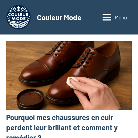
Aller
au
Couleur Mode
Menu
Explorez
contenu
le
monde
des
textiles
d'affaires
à
travers
nos
articles
dédiés
aux
matériaux
Pourquoi mes chaussures en cuir
innovants,
à
perdent leur brillant et comment y
l'entrepreneuriat,
remédier ?