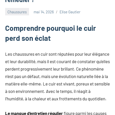
au
marketing
Chaussures
mai 14, 2026
Elise Gautier
ciblé,
au
recyclage
Comprendre pourquoi le cuir
dans
perd son éclat
l'industrie
et
aux
Les chaussures en cuir sont réputées pour leur élégance
événements
et leur durabilité, mais il est courant de constater qu’elles
clés.
perdent progressivement leur brillant. Ce phénomène
Rejoignez-
nous
n’est pas un défaut, mais une évolution naturelle liée à la
pour
matière elle-même. Le cuir est vivant, poreux et sensible
des
à son environnement. Avec le temps, il réagit à
insights
l’humidité, à la chaleur et aux frottements du quotidien.
précieux
sur
la
Le manque d’entretien régulier
figure parmi les causes