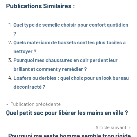
Publications Similaires :
Quel type de semelle choisir pour confort quotidien
?
Quels matériaux de baskets sont les plus faciles à
nettoyer ?
Pourquoi mes chaussures en cuir perdent leur
brillant et comment y remédier ?
Loafers ou derbies : quel choix pour un look bureau
décontracté ?
Navigation
Publication précédente
Quel petit sac pour libérer les mains en ville ?
de
l’article
Article suivant
Pourquoi ma veste homme semble trop rigide