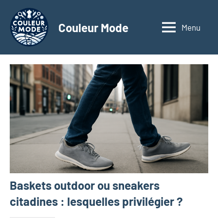
Aller
au
Couleur Mode
Menu
Explorez
contenu
le
monde
des
textiles
d'affaires
à
travers
nos
articles
dédiés
aux
matériaux
Baskets outdoor ou sneakers
innovants,
à
citadines : lesquelles privilégier ?
l'entrepreneuriat,