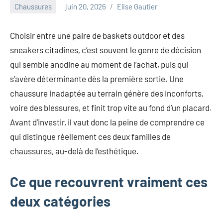
au
Chaussures
juin 20, 2026
Elise Gautier
marketing
ciblé,
Choisir entre une paire de baskets outdoor et des
au
sneakers citadines, c’est souvent le genre de décision
recyclage
dans
qui semble anodine au moment de l’achat, puis qui
l'industrie
s’avère déterminante dès la première sortie. Une
et
chaussure inadaptée au terrain génère des inconforts,
aux
voire des blessures, et finit trop vite au fond d’un placard.
événements
clés.
Avant d’investir, il vaut donc la peine de comprendre ce
Rejoignez-
qui distingue réellement ces deux familles de
nous
chaussures, au-delà de l’esthétique.
pour
des
Ce que recouvrent vraiment ces
insights
précieux
deux catégories
sur
la