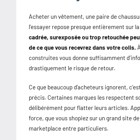
pour
des
Acheter un vêtement, une paire de chaussur
insights
l’essayer repose presque entièrement sur la
précieux
sur
cadrée, surexposée ou trop retouchée peut 
la
de ce que vous recevrez dans votre colis.
À
mode
construites vous donne suffisamment d’info
non
drastiquement le risque de retour.
féminine
et
Ce que beaucoup d’acheteurs ignorent, c’es
plus
encore.
précis. Certaines marques les respectent s
délibérément pour flatter leurs articles. Ap
force, que vous shopiez sur un grand site 
marketplace entre particuliers.