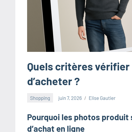
innovants,
à
l'entrepreneuriat,
au
marketing
ciblé,
au
recyclage
Quels critères vérifier
dans
l'industrie
d’acheter ?
et
aux
Shopping
juin 7, 2026
Elise Gautier
événements
clés.
Pourquoi les photos produit 
Rejoignez-
nous
d’achat en ligne