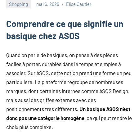
au
Shopping
mai 6, 2026
Elise Gautier
marketing
ciblé,
Comprendre ce que signifie un
au
recyclage
basique chez ASOS
dans
l'industrie
et
Quand on parle de basiques, on pense à des pièces
aux
faciles à porter, durables dans le temps et simples à
événements
associer. Sur ASOS, cette notion prend une forme un peu
clés.
particulière. La plateforme regroupe de nombreuses
Rejoignez-
nous
marques, dont certaines internes comme ASOS Design,
pour
mais aussi des griffes externes avec des
des
positionnements très différents.
Un basique ASOS n’est
insights
donc pas une catégorie homogène
, ce qui peut rendre le
précieux
choix plus complexe.
sur
la