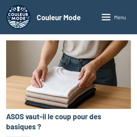
Aller
au
Couleur Mode
Menu
Explorez
contenu
le
monde
des
textiles
d'affaires
à
travers
nos
articles
dédiés
aux
matériaux
ASOS vaut-il le coup pour des
innovants,
à
basiques ?
l'entrepreneuriat,