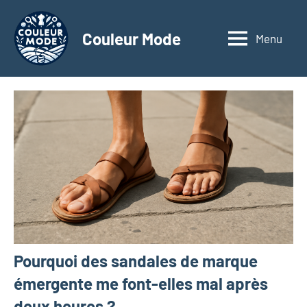
Aller
au
Couleur Mode
Menu
Explorez
contenu
le
monde
des
textiles
d'affaires
à
travers
nos
articles
dédiés
aux
matériaux
Pourquoi des sandales de marque
innovants,
à
émergente me font-elles mal après
l'entrepreneuriat,
deux heures ?