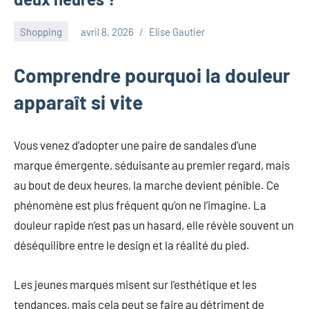
au
marketing
Shopping
avril 8, 2026
Elise Gautier
ciblé,
au
recyclage
Comprendre pourquoi la douleur
dans
apparaît si vite
l'industrie
et
aux
Vous venez d’adopter une paire de sandales d’une
événements
marque émergente, séduisante au premier regard, mais
clés.
au bout de deux heures, la marche devient pénible. Ce
Rejoignez-
nous
phénomène est plus fréquent qu’on ne l’imagine. La
pour
douleur rapide n’est pas un hasard, elle révèle souvent un
des
déséquilibre entre le design et la réalité du pied.
insights
précieux
Les jeunes marques misent sur l’esthétique et les
sur
la
tendances, mais cela peut se faire au détriment de