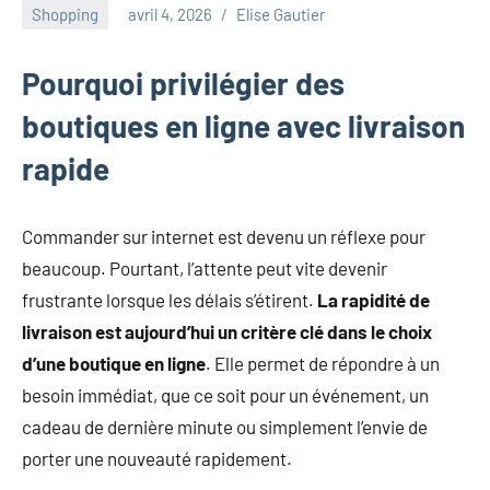
au
Shopping
avril 4, 2026
Elise Gautier
marketing
ciblé,
Pourquoi privilégier des
au
recyclage
boutiques en ligne avec livraison
dans
rapide
l'industrie
et
aux
Commander sur internet est devenu un réflexe pour
événements
clés.
beaucoup. Pourtant, l’attente peut vite devenir
Rejoignez-
frustrante lorsque les délais s’étirent.
La rapidité de
nous
livraison est aujourd’hui un critère clé dans le choix
pour
d’une boutique en ligne
. Elle permet de répondre à un
des
besoin immédiat, que ce soit pour un événement, un
insights
précieux
cadeau de dernière minute ou simplement l’envie de
sur
porter une nouveauté rapidement.
la