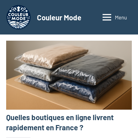
Aller
au
Couleur Mode
Menu
Explorez
contenu
le
monde
des
textiles
d'affaires
à
travers
nos
articles
dédiés
aux
matériaux
Quelles boutiques en ligne livrent
innovants,
à
rapidement en France ?
l'entrepreneuriat,