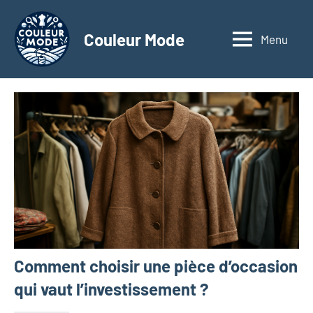
Aller
au
Couleur Mode
Menu
Explorez
contenu
le
monde
des
textiles
d'affaires
à
travers
nos
articles
dédiés
aux
matériaux
Comment choisir une pièce d’occasion
innovants,
à
qui vaut l’investissement ?
l'entrepreneuriat,