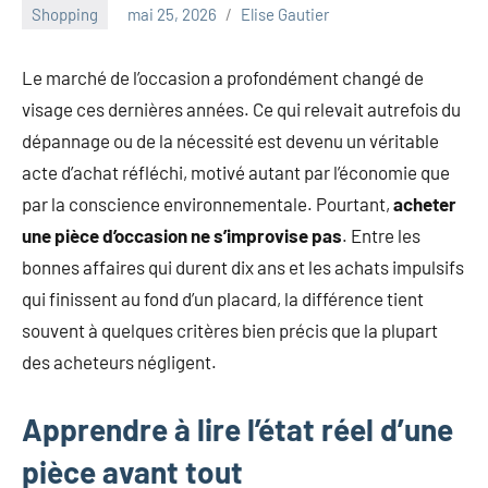
au
Shopping
mai 25, 2026
Elise Gautier
marketing
ciblé,
Le marché de l’occasion a profondément changé de
au
visage ces dernières années. Ce qui relevait autrefois du
recyclage
dans
dépannage ou de la nécessité est devenu un véritable
l'industrie
acte d’achat réfléchi, motivé autant par l’économie que
et
par la conscience environnementale. Pourtant,
acheter
aux
une pièce d’occasion ne s’improvise pas
. Entre les
événements
clés.
bonnes affaires qui durent dix ans et les achats impulsifs
Rejoignez-
qui finissent au fond d’un placard, la différence tient
nous
souvent à quelques critères bien précis que la plupart
pour
des acheteurs négligent.
des
insights
Apprendre à lire l’état réel d’une
précieux
sur
pièce avant tout
la