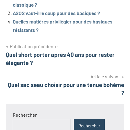
classique ?
ASOS vaut-il le coup pour des basiques ?
Quelles matières privilégier pour des basiques
résistants ?
Navigation
Publication précédente
Quel short porter après 40 ans pour rester
de
élégante ?
l’article
Article suivant
Quel sac seau choisir pour une tenue bohème
?
Rechercher
Rechercher