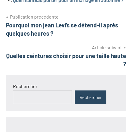
Quel manteau porter pour un mariage en automne ?
Navigation
Publication précédente
Pourquoi mon jean Levi’s se détend-il après
de
quelques heures ?
l’article
Article suivant
Quelles ceintures choisir pour une taille haute
?
Rechercher
Rechercher