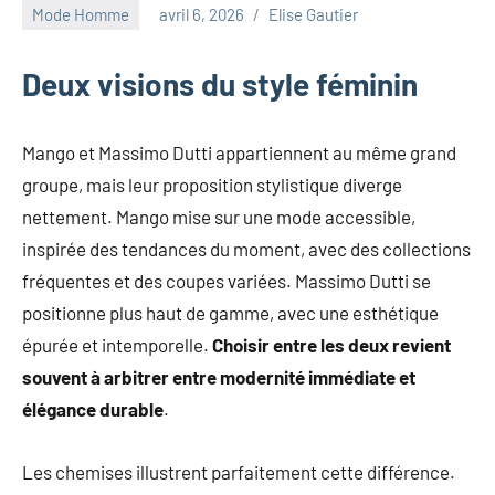
au
Mode Homme
avril 6, 2026
Elise Gautier
marketing
ciblé,
Deux visions du style féminin
au
recyclage
dans
Mango et Massimo Dutti appartiennent au même grand
l'industrie
groupe, mais leur proposition stylistique diverge
et
nettement. Mango mise sur une mode accessible,
aux
événements
inspirée des tendances du moment, avec des collections
clés.
fréquentes et des coupes variées. Massimo Dutti se
Rejoignez-
positionne plus haut de gamme, avec une esthétique
nous
épurée et intemporelle.
Choisir entre les deux revient
pour
des
souvent à arbitrer entre modernité immédiate et
insights
élégance durable
.
précieux
sur
Les chemises illustrent parfaitement cette différence.
la