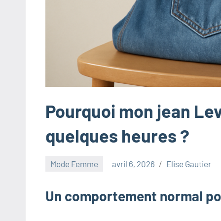
innovants,
à
l'entrepreneuriat,
au
marketing
ciblé,
au
recyclage
Pourquoi mon jean Levi
dans
l'industrie
quelques heures ?
et
aux
Mode Femme
avril 6, 2026
Elise Gautier
événements
clés.
Un comportement normal po
Rejoignez-
nous