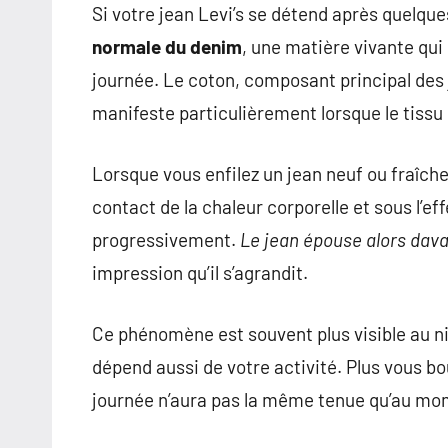
pour
Si votre jean Levi’s se détend après quelques
des
normale du denim
, une matière vivante qui
insights
journée. Le coton, composant principal des 
précieux
manifeste particulièrement lorsque le tissu
sur
la
mode
Lorsque vous enfilez un jean neuf ou fraîch
non
contact de la chaleur corporelle et sous l’e
féminine
progressivement.
Le jean épouse alors dav
et
impression qu’il s’agrandit.
plus
encore.
Ce phénomène est souvent plus visible au ni
dépend aussi de votre activité. Plus vous bou
journée n’aura pas la même tenue qu’au mome