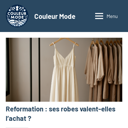
Aller
au
Couleur Mode
Menu
Explorez
contenu
le
monde
des
textiles
d'affaires
à
travers
nos
articles
dédiés
aux
matériaux
Reformation : ses robes valent-elles
innovants,
à
l’achat ?
l'entrepreneuriat,