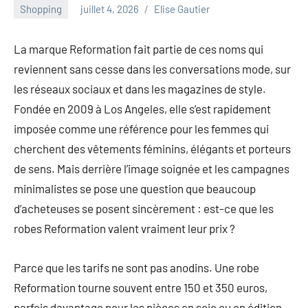
au
Shopping
juillet 4, 2026
Elise Gautier
marketing
ciblé,
La marque Reformation fait partie de ces noms qui
au
reviennent sans cesse dans les conversations mode, sur
recyclage
dans
les réseaux sociaux et dans les magazines de style.
l'industrie
Fondée en 2009 à Los Angeles, elle s’est rapidement
et
imposée comme une référence pour les femmes qui
aux
cherchent des vêtements féminins, élégants et porteurs
événements
clés.
de sens. Mais derrière l’image soignée et les campagnes
Rejoignez-
minimalistes se pose une question que beaucoup
nous
d’acheteuses se posent sincèrement : est-ce que les
pour
robes Reformation valent vraiment leur prix ?
des
insights
précieux
Parce que les tarifs ne sont pas anodins. Une robe
sur
Reformation tourne souvent entre 150 et 350 euros,
la
parfois davantage pour les pièces en soie ou en édition