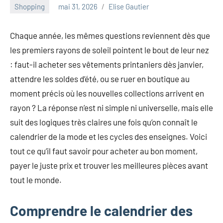
au
Shopping
mai 31, 2026
Elise Gautier
marketing
ciblé,
Chaque année, les mêmes questions reviennent dès que
au
les premiers rayons de soleil pointent le bout de leur nez
recyclage
dans
: faut-il acheter ses vêtements printaniers dès janvier,
l'industrie
attendre les soldes d’été, ou se ruer en boutique au
et
moment précis où les nouvelles collections arrivent en
aux
rayon ? La réponse n’est ni simple ni universelle, mais elle
événements
clés.
suit des logiques très claires une fois qu’on connaît le
Rejoignez-
calendrier de la mode et les cycles des enseignes. Voici
nous
tout ce qu’il faut savoir pour acheter au bon moment,
pour
payer le juste prix et trouver les meilleures pièces avant
des
tout le monde.
insights
précieux
sur
Comprendre le calendrier des
la