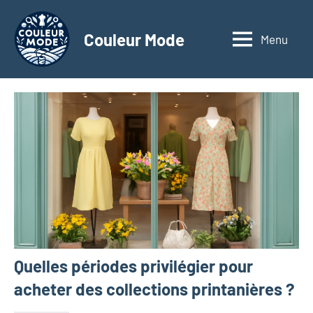
Aller
au
Couleur Mode
Menu
Explorez
contenu
le
monde
des
textiles
d'affaires
à
travers
nos
articles
dédiés
aux
matériaux
Quelles périodes privilégier pour
innovants,
à
acheter des collections printanières ?
l'entrepreneuriat,