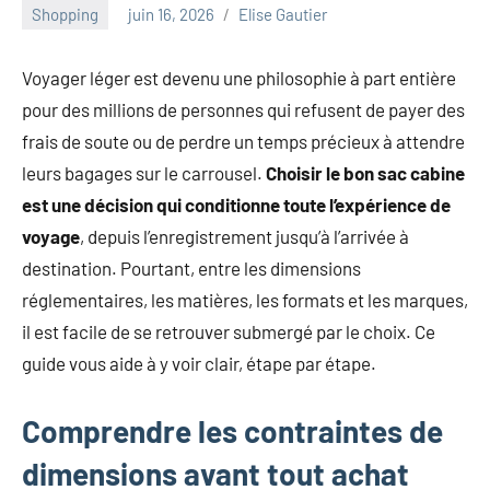
au
Shopping
juin 16, 2026
Elise Gautier
marketing
ciblé,
Voyager léger est devenu une philosophie à part entière
au
pour des millions de personnes qui refusent de payer des
recyclage
dans
frais de soute ou de perdre un temps précieux à attendre
l'industrie
leurs bagages sur le carrousel.
Choisir le bon sac cabine
et
est une décision qui conditionne toute l’expérience de
aux
voyage
, depuis l’enregistrement jusqu’à l’arrivée à
événements
clés.
destination. Pourtant, entre les dimensions
Rejoignez-
réglementaires, les matières, les formats et les marques,
nous
il est facile de se retrouver submergé par le choix. Ce
pour
guide vous aide à y voir clair, étape par étape.
des
insights
Comprendre les contraintes de
précieux
sur
dimensions avant tout achat
la