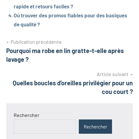
rapide et retours faciles ?
Où trouver des promos fiables pour des basiques
de qualité ?
Navigation
Publication précédente
Pourquoi ma robe en lin gratte-t-elle après
de
lavage ?
l’article
Article suivant
Quelles boucles d’oreilles privilégier pour un
cou court ?
Rechercher
Rechercher