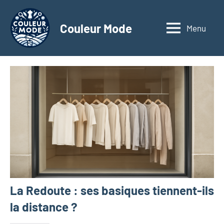
Aller
au
Couleur Mode
Menu
Explorez
contenu
le
monde
des
textiles
d'affaires
à
travers
nos
articles
dédiés
aux
matériaux
La Redoute : ses basiques tiennent-ils
innovants,
à
la distance ?
l'entrepreneuriat,