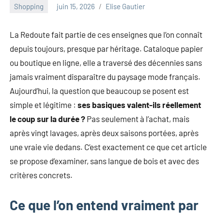
au
Shopping
juin 15, 2026
Elise Gautier
marketing
ciblé,
La Redoute fait partie de ces enseignes que l’on connaît
au
depuis toujours, presque par héritage. Cataloque papier
recyclage
dans
ou boutique en ligne, elle a traversé des décennies sans
l'industrie
jamais vraiment disparaître du paysage mode français.
et
Aujourd’hui, la question que beaucoup se posent est
aux
simple et légitime :
ses basiques valent-ils réellement
événements
clés.
le coup sur la durée ?
Pas seulement à l’achat, mais
Rejoignez-
après vingt lavages, après deux saisons portées, après
nous
une vraie vie dedans. C’est exactement ce que cet article
pour
se propose d’examiner, sans langue de bois et avec des
des
critères concrets.
insights
précieux
sur
Ce que l’on entend vraiment par
la