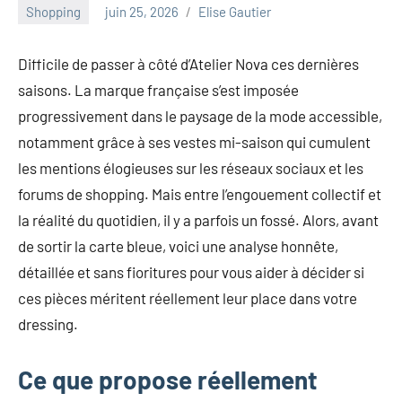
au
Shopping
juin 25, 2026
Elise Gautier
marketing
ciblé,
Difficile de passer à côté d’Atelier Nova ces dernières
au
saisons. La marque française s’est imposée
recyclage
dans
progressivement dans le paysage de la mode accessible,
l'industrie
notamment grâce à ses vestes mi-saison qui cumulent
et
les mentions élogieuses sur les réseaux sociaux et les
aux
forums de shopping. Mais entre l’engouement collectif et
événements
clés.
la réalité du quotidien, il y a parfois un fossé. Alors, avant
Rejoignez-
de sortir la carte bleue, voici une analyse honnête,
nous
détaillée et sans fioritures pour vous aider à décider si
pour
ces pièces méritent réellement leur place dans votre
des
dressing.
insights
précieux
sur
Ce que propose réellement
la