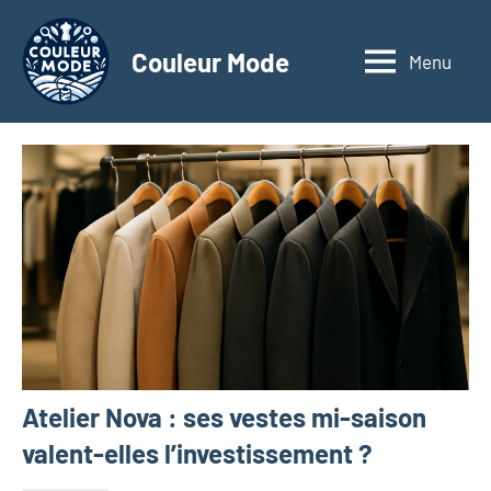
Aller
au
Couleur Mode
Menu
Explorez
contenu
le
monde
des
textiles
d'affaires
à
travers
nos
articles
dédiés
aux
matériaux
Atelier Nova : ses vestes mi-saison
innovants,
à
valent-elles l’investissement ?
l'entrepreneuriat,