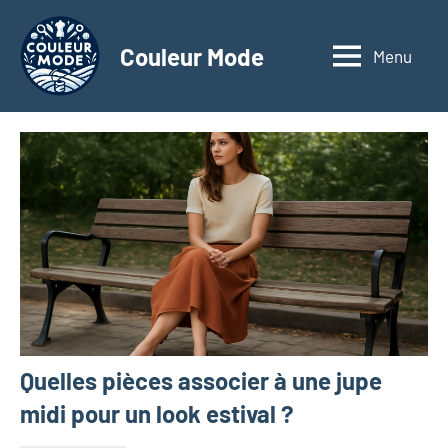
Aller
au
Couleur Mode
Menu
Explorez
contenu
le
monde
des
textiles
d'affaires
à
travers
nos
articles
dédiés
aux
matériaux
Quelles pièces associer à une jupe
innovants,
à
midi pour un look estival ?
l'entrepreneuriat,