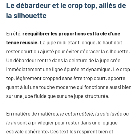
Le débardeur et le crop top, alliés de
mode
non
la silhouette
féminine
et
En été,
rééquilibrer les proportions est la clé d’une
plus
encore.
tenue réussie
. La jupe midi étant longue, le haut doit
rester court ou ajusté pour éviter d’écraser la silhouette.
Un débardeur rentré dans la ceinture de la jupe crée
immédiatement une ligne épurée et dynamique. Le crop
top, légèrement cropped sans être trop court, apporte
quant à lui une touche moderne qui fonctionne aussi bien
sur une jupe fluide que sur une jupe structurée.
En matière de matières,
le coton côtelé, la soie lavée ou
le lin
sont à privilégier pour rester dans une logique
estivale cohérente. Ces textiles respirent bien et