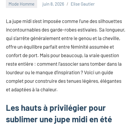
au
Mode Homme
juin 8, 2026
Elise Gautier
marketing
ciblé,
La jupe midi s’est imposée comme l’une des silhouettes
au
incontournables des garde-robes estivales. Sa longueur,
recyclage
dans
qui s’arrête généralement entre le genou et la cheville,
l'industrie
offre un équilibre parfait entre féminité assumée et
et
confort de port. Mais pour beaucoup, la vraie question
aux
reste entière : comment l’associer sans tomber dans la
événements
clés.
lourdeur ou le manque d’inspiration ? Voici un guide
Rejoignez-
complet pour construire des tenues légères, élégantes
nous
et adaptées à la chaleur.
pour
des
Les hauts à privilégier pour
insights
précieux
sublimer une jupe midi en été
sur
la