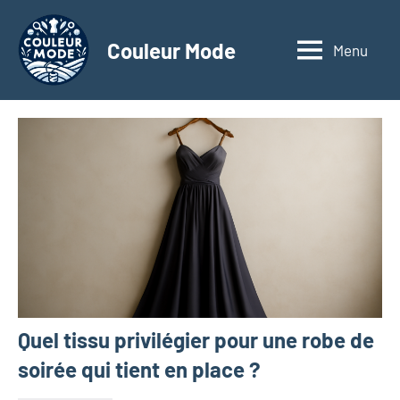
Aller
au
Couleur Mode
Menu
Explorez
contenu
le
monde
des
textiles
d'affaires
à
travers
nos
articles
dédiés
aux
matériaux
Quel tissu privilégier pour une robe de
innovants,
à
soirée qui tient en place ?
l'entrepreneuriat,