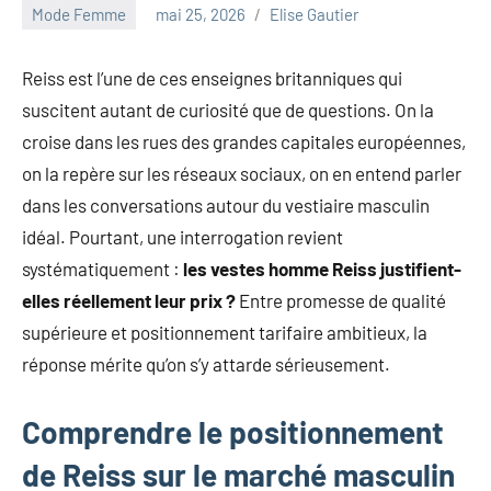
au
Mode Femme
mai 25, 2026
Elise Gautier
marketing
ciblé,
Reiss est l’une de ces enseignes britanniques qui
au
suscitent autant de curiosité que de questions. On la
recyclage
dans
croise dans les rues des grandes capitales européennes,
l'industrie
on la repère sur les réseaux sociaux, on en entend parler
et
dans les conversations autour du vestiaire masculin
aux
idéal. Pourtant, une interrogation revient
événements
clés.
systématiquement :
les vestes homme Reiss justifient-
Rejoignez-
elles réellement leur prix ?
Entre promesse de qualité
nous
supérieure et positionnement tarifaire ambitieux, la
pour
réponse mérite qu’on s’y attarde sérieusement.
des
insights
Comprendre le positionnement
précieux
sur
de Reiss sur le marché masculin
la