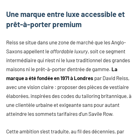
mode
non
Une marque entre luxe accessible et
féminine
prêt-à-porter premium
et
plus
encore.
Reiss se situe dans une zone de marché que les Anglo-
Saxons appellent le
affordable luxury
, soit ce segment
intermédiaire qui n’est ni le luxe traditionnel des grandes
maisons ni le prêt-à-porter d’entrée de gamme.
La
marque a été fondée en 1971 à Londres
par David Reiss,
avec une vision claire : proposer des pièces de vestiaire
élaborées, inspirées des codes du tailoring britannique, à
une clientèle urbaine et exigeante sans pour autant
atteindre les sommets tarifaires d’un Savile Row.
Cette ambition s’est traduite, au fil des décennies, par