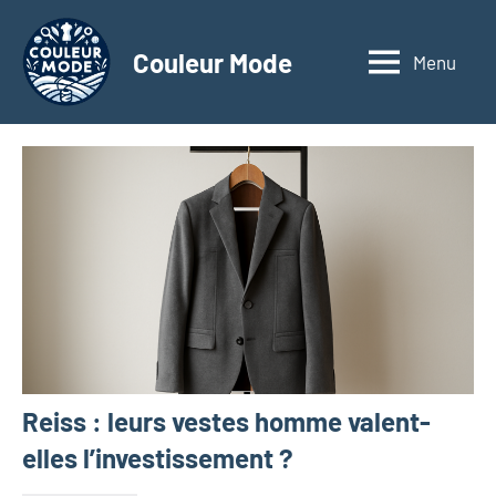
Aller
au
Couleur Mode
Menu
Explorez
contenu
le
monde
des
textiles
d'affaires
à
travers
nos
articles
dédiés
aux
matériaux
Reiss : leurs vestes homme valent-
innovants,
à
elles l’investissement ?
l'entrepreneuriat,