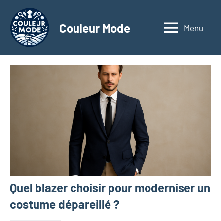
Aller
au
Couleur Mode
Menu
Explorez
contenu
le
monde
des
textiles
d'affaires
à
travers
nos
articles
dédiés
aux
matériaux
Quel blazer choisir pour moderniser un
innovants,
à
costume dépareillé ?
l'entrepreneuriat,