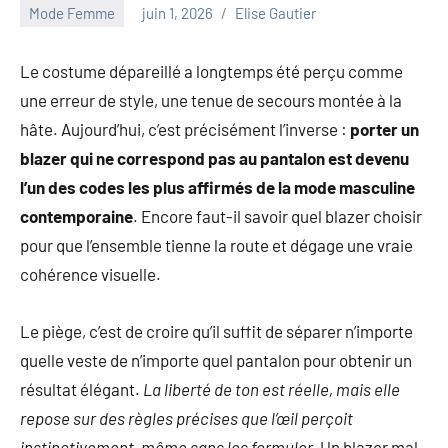
au
Mode Femme
juin 1, 2026
Elise Gautier
marketing
ciblé,
Le costume dépareillé a longtemps été perçu comme
au
une erreur de style, une tenue de secours montée à la
recyclage
dans
hâte. Aujourd’hui, c’est précisément l’inverse :
porter un
l'industrie
blazer qui ne correspond pas au pantalon est devenu
et
l’un des codes les plus affirmés de la mode masculine
aux
contemporaine
. Encore faut-il savoir quel blazer choisir
événements
clés.
pour que l’ensemble tienne la route et dégage une vraie
Rejoignez-
cohérence visuelle.
nous
pour
Le piège, c’est de croire qu’il suffit de séparer n’importe
des
quelle veste de n’importe quel pantalon pour obtenir un
insights
précieux
résultat élégant.
La liberté de ton est réelle, mais elle
sur
repose sur des règles précises que l’œil perçoit
la
instinctivement, même sans les formuler.
Un blazer mal