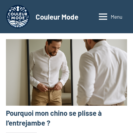
Aller
au
Couleur Mode
Menu
Explorez
contenu
le
monde
des
textiles
d'affaires
à
travers
nos
articles
dédiés
aux
matériaux
Pourquoi mon chino se plisse à
innovants,
à
l’entrejambe ?
l'entrepreneuriat,