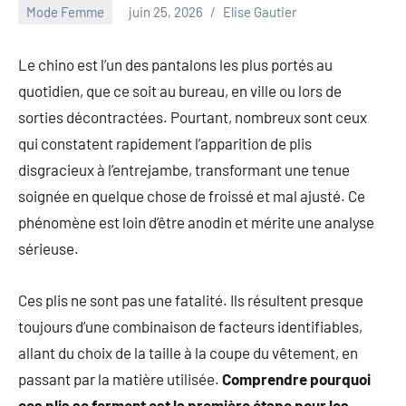
au
Mode Femme
juin 25, 2026
Elise Gautier
marketing
ciblé,
Le chino est l’un des pantalons les plus portés au
au
quotidien, que ce soit au bureau, en ville ou lors de
recyclage
dans
sorties décontractées. Pourtant, nombreux sont ceux
l'industrie
qui constatent rapidement l’apparition de plis
et
disgracieux à l’entrejambe, transformant une tenue
aux
soignée en quelque chose de froissé et mal ajusté. Ce
événements
clés.
phénomène est loin d’être anodin et mérite une analyse
Rejoignez-
sérieuse.
nous
pour
Ces plis ne sont pas une fatalité. Ils résultent presque
des
toujours d’une combinaison de facteurs identifiables,
insights
précieux
allant du choix de la taille à la coupe du vêtement, en
sur
passant par la matière utilisée.
Comprendre pourquoi
la
ces plis se forment est la première étape pour les