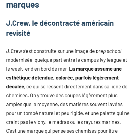
marques
mode
non
féminine
J.Crew, le décontracté américain
et
revisité
plus
encore.
J.Crew s’est construite sur une image de
prep school
modernisée, quelque part entre le campus ivy league et
le week-end en bord de mer.
La marque assume une
esthétique détendue, colorée, parfois légèrement
décalée
, ce qui se ressent directement dans sa ligne de
chemises. On y trouve des coupes légèrement plus
amples que la moyenne, des matières souvent lavées
pour un tombé naturel et peu rigide, et une palette qui ne
craint pas le vichy, le madras ou les rayures marines.
C’est une marque qui pense ses chemises pour être