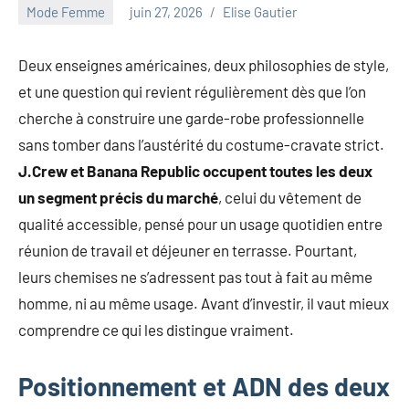
au
Mode Femme
juin 27, 2026
Elise Gautier
marketing
ciblé,
Deux enseignes américaines, deux philosophies de style,
au
et une question qui revient régulièrement dès que l’on
recyclage
dans
cherche à construire une garde-robe professionnelle
l'industrie
sans tomber dans l’austérité du costume-cravate strict.
et
J.Crew et Banana Republic occupent toutes les deux
aux
un segment précis du marché
, celui du vêtement de
événements
clés.
qualité accessible, pensé pour un usage quotidien entre
Rejoignez-
réunion de travail et déjeuner en terrasse. Pourtant,
nous
leurs chemises ne s’adressent pas tout à fait au même
pour
homme, ni au même usage. Avant d’investir, il vaut mieux
des
comprendre ce qui les distingue vraiment.
insights
précieux
sur
Positionnement et ADN des deux
la