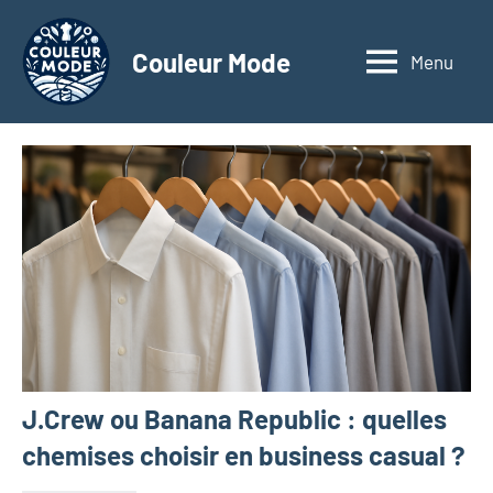
Aller
au
Couleur Mode
Menu
Explorez
contenu
le
monde
des
textiles
d'affaires
à
travers
nos
articles
dédiés
aux
matériaux
J.Crew ou Banana Republic : quelles
innovants,
à
chemises choisir en business casual ?
l'entrepreneuriat,