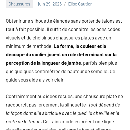
au
Chaussures
juin 29, 2026
Elise Gautier
marketing
ciblé,
Obtenir une silhouette élancée sans porter de talons est
au
tout à fait possible. Il suffit de connaître les bons codes
recyclage
dans
visuels et de choisir ses chaussures plates avec un
l'industrie
minimum de méthode.
La forme, la couleur et la
et
découpe du soulier jouent un rôle déterminant sur la
aux
perception de la longueur de jambe
, parfois bien plus
événements
clés.
que quelques centimètres de hauteur de semelle. Ce
Rejoignez-
guide vous aide à y voir clair.
nous
pour
Contrairement aux idées reçues, une chaussure plate ne
des
raccourcit pas forcément la silhouette.
Tout dépend de
insights
précieux
la façon dont elle s’articule avec le pied, la cheville et le
sur
reste de la tenue.
Certains modèles créent une ligne
la
visuelle continue qui tire l’oeil vers le bas et allonge