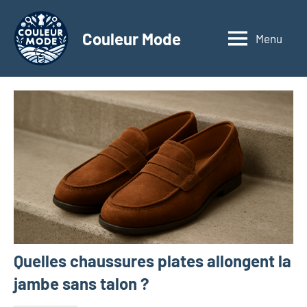
Aller
au
Couleur Mode
Menu
Explorez
contenu
le
monde
des
textiles
d'affaires
à
travers
nos
articles
dédiés
aux
matériaux
Quelles chaussures plates allongent la
innovants,
à
jambe sans talon ?
l'entrepreneuriat,