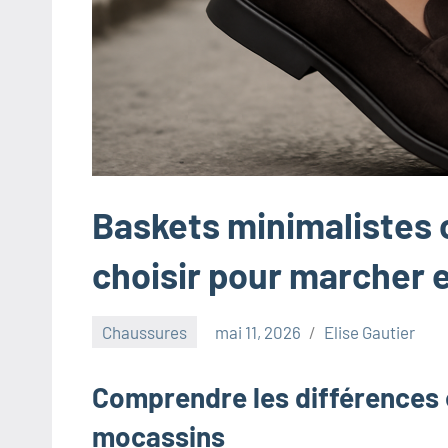
innovants,
à
l'entrepreneuriat,
au
marketing
ciblé,
au
recyclage
Baskets minimalistes 
dans
l'industrie
choisir pour marcher en
et
aux
Chaussures
mai 11, 2026
Elise Gautier
événements
clés.
Comprendre les différences 
Rejoignez-
nous
mocassins