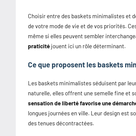
pour
des
Choisir entre des baskets minimalistes et 
insights
de votre mode de vie et de vos priorités. Ce
précieux
sur
même si elles peuvent sembler interchange
la
praticité
jouent ici un rôle déterminant.
mode
non
Ce que proposent les baskets min
féminine
et
Les baskets minimalistes séduisent par leur 
plus
naturelle, elles offrent une semelle fine et
encore.
sensation de liberté favorise une démarche
longues journées en ville. Leur design est s
des tenues décontractées.