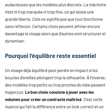
mode
audacieuses que les modèles plus discrets. La mâchoire
non
n’est ni trop marquée ni trop fine, ce qui laisse une
féminine
grande liberté.
Cela ne signifie pas que tout fonctionne
et
sans réflexion
. Certains choix peuvent affiner encore
plus
encore.
davantage le visage alors que d’autres vont structurer et
dynamiser.
Pourquoi l’équilibre reste essentiel
Un visage déjà équilibré peut perdre en impact si les
boucles d’oreilles allongent trop la silhouette. À l’inverse,
des modèles trop petits ou trop proches du lobe passent
inaperçus.
Le bon choix consiste à jouer avec les
volumes pour créer un contraste maîtrisé
. C’est cette
nuance qui fait la différence entre un look correct et un