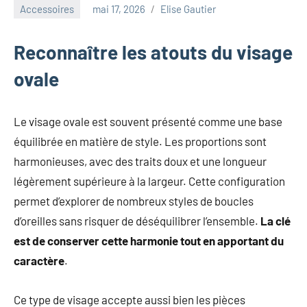
au
Accessoires
mai 17, 2026
Elise Gautier
marketing
ciblé,
Reconnaître les atouts du visage
au
recyclage
ovale
dans
l'industrie
et
Le visage ovale est souvent présenté comme une base
aux
équilibrée en matière de style. Les proportions sont
événements
harmonieuses, avec des traits doux et une longueur
clés.
légèrement supérieure à la largeur. Cette configuration
Rejoignez-
nous
permet d’explorer de nombreux styles de boucles
pour
d’oreilles sans risquer de déséquilibrer l’ensemble.
La clé
des
est de conserver cette harmonie tout en apportant du
insights
caractère
.
précieux
sur
la
Ce type de visage accepte aussi bien les pièces