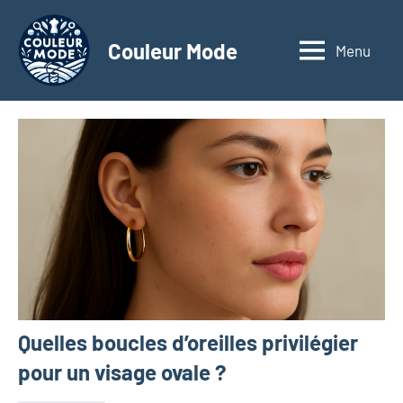
Aller
au
Couleur Mode
Menu
Explorez
contenu
le
monde
des
textiles
d'affaires
à
travers
nos
articles
dédiés
aux
matériaux
Quelles boucles d’oreilles privilégier
innovants,
à
pour un visage ovale ?
l'entrepreneuriat,